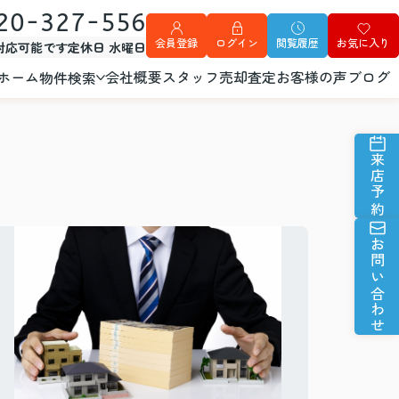
20-327-556
会員登録
ログイン
閲覧履歴
お気に入り
外対応可能です
定休日 水曜日
ホーム
会社概要
スタッフ
売却査定
お客様の声
ブログ
物件検索
来店予約
お問い合わせ