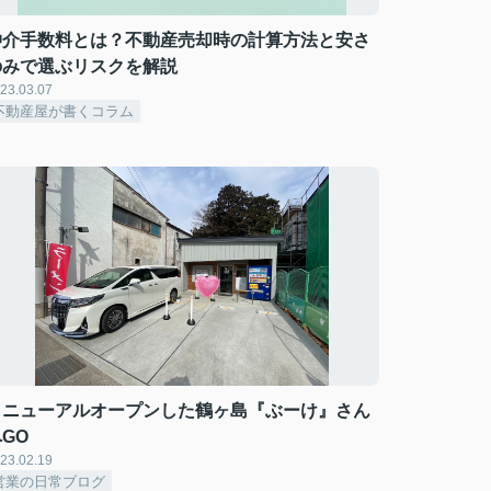
仲介手数料とは？不動産売却時の計算方法と安さ
のみで選ぶリスクを解説
23.03.07
不動産屋が書くコラム
リニューアルオープンした鶴ヶ島『ぶーけ』さん
GO
23.02.19
営業の日常ブログ