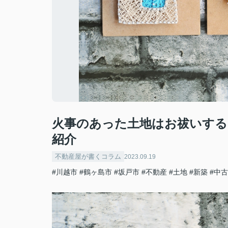
火事のあった土地はお祓いする
紹介
不動産屋が書くコラム
2023.09.19
#川越市
#鶴ヶ島市
#坂戸市
#不動産
#土地
#新築
#中古