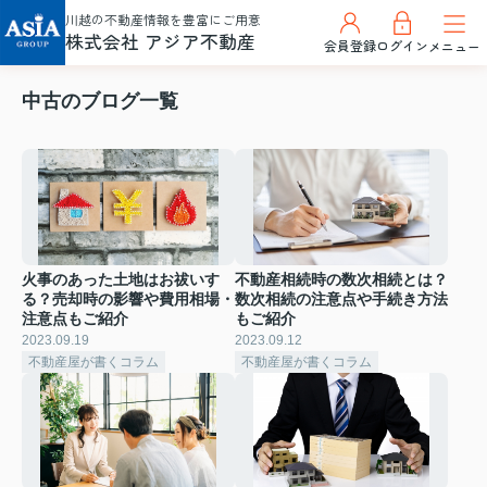
川越の不動産情報を豊富にご用意
株式会社 アジア不動産
会員登録
ログイン
メニュー
中古のブログ一覧
火事のあった土地はお祓いす
不動産相続時の数次相続とは？
る？売却時の影響や費用相場・
数次相続の注意点や手続き方法
注意点もご紹介
もご紹介
2023.09.19
2023.09.12
不動産屋が書くコラム
不動産屋が書くコラム