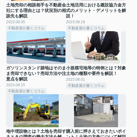
土地売却の相談相手を不動産会
土地活用における建設協力金方
社にする理由とは？状況別の相
式のメリット・デメリットを解
談先も解説
説！
2023.09.05
2023.08.29
不動産屋が書くコラム
不動産屋が書くコラム
ガソリンスタンド跡地はそのま
小規模宅地等の特例とは？対象
ま売却できない？売却方法や注
土地の種類や要件を解説！
意点を解説
2023.08.01
2023.08.15
不動産屋が書くコラム
不動産屋が書くコラム
地中埋設物とは？土地を売却す
購入前に押さえておきたいポイ
るときの調査や撤去方法を解
ント！土地の方角について解説