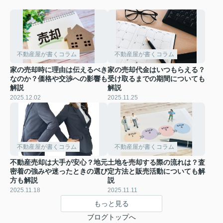
不動産屋が書くコラム
不動産屋が書くコラム
家の売却時に理由は伝えるべき
家の売却代金はいつもらえる？
なのか？価格や交渉への影響も
受け取るまでの期間についても
解説
解説
2025.12.02
2025.11.25
不動産屋が書くコラム
不動産屋が書くコラム
不動産売却は大手が安心？地元
土地を売却する際の流れは？査
密着の強みや迷ったときの選び
定方法と販売活動についても解
方も解説
説
2025.11.18
2025.11.11
もっと見る
ブログトップへ