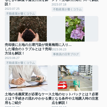
説！
2023.07.18
2023.07.25
不動産屋が書くコラム
不動産屋が書くコラム
売却後に土地の土壌汚染が発覚
梅雨に入り…
した場合のトラブルとは？売却
2023.06.23
方法も解説！
事務員の日常ブログ
2023.06.27
不動産屋が書くコラム
土地の名義変更が必要なケース
土地のセットバックとは？必要
とは？手続きの流れやかかる費
となる条件や土地購入時の注意
用もご紹介
点を解説！