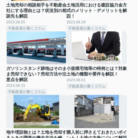
土地売却の相談相手を不動産会
土地活用における建設協力金方
社にする理由とは？状況別の相
式のメリット・デメリットを解
談先も解説
説！
2023.09.05
2023.08.29
不動産屋が書くコラム
不動産屋が書くコラム
ガソリンスタンド跡地はそのま
小規模宅地等の特例とは？対象
ま売却できない？売却方法や注
土地の種類や要件を解説！
意点を解説
2023.08.01
2023.08.15
不動産屋が書くコラム
不動産屋が書くコラム
地中埋設物とは？土地を売却す
購入前に押さえておきたいポイ
るときの調査や撤去方法を解
ント！土地の方角について解説