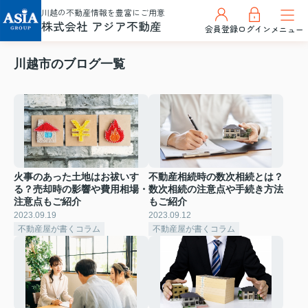
川越の不動産情報を豊富にご用意
株式会社 アジア不動産
会員登録
ログイン
メニュー
川越市のブログ一覧
火事のあった土地はお祓いす
不動産相続時の数次相続とは？
る？売却時の影響や費用相場・
数次相続の注意点や手続き方法
注意点もご紹介
もご紹介
2023.09.19
2023.09.12
不動産屋が書くコラム
不動産屋が書くコラム