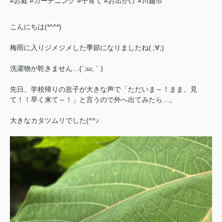
#お庭
#ガーデニング
#子育て
#お出かけ
#川越市
こんにちは(*^^*)
梅雨に入りジメジメした季節になりましたね( ;∀;)
洗濯物が乾きません…(´;ω;｀)
先日、学校帰りの息子が大きな声で「ただいま～！まま、見
て！！早く来て～！」と言うので外へ出てみたら…。
大きなカタツムリでした(^^♪