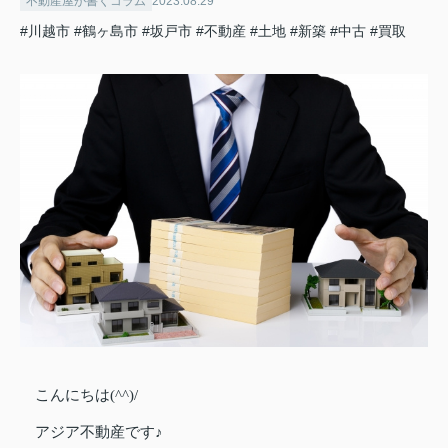
不動産屋が書くコラム
2023.08.29
#川越市
#鶴ヶ島市
#坂戸市
#不動産
#土地
#新築
#中古
#買取
こんにちは(^^)/
アジア不動産です♪