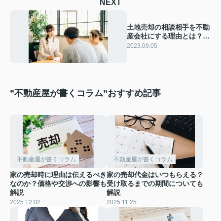
NEXT
土地売却の相談相手を不動
産会社にする理由とは？状
況別の相談先も解説
2023.09.05
”不動産屋が書くコラム”おすすめ記事
不動産屋が書くコラム
不動産屋が書くコラム
家の売却時に理由は伝えるべき
家の売却代金はいつもらえる？
なのか？価格や交渉への影響も
受け取るまでの期間についても
解説
解説
2025.12.02
2025.11.25