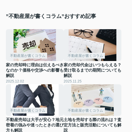
”不動産屋が書くコラム”おすすめ記事
不動産屋が書くコラム
不動産屋が書くコラム
家の売却時に理由は伝えるべき
家の売却代金はいつもらえる？
なのか？価格や交渉への影響も
受け取るまでの期間についても
解説
解説
2025.12.02
2025.11.25
不動産屋が書くコラム
不動産屋が書くコラム
不動産売却は大手が安心？地元
土地を売却する際の流れは？査
密着の強みや迷ったときの選び
定方法と販売活動についても解
方も解説
説