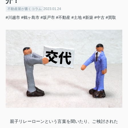
介！
不動産屋が書くコラム
2023.01.24
#川越市
#鶴ヶ島市
#坂戸市
#不動産
#土地
#新築
#中古
#買取
親子リレーローンという言葉を聞いたり、ご検討された