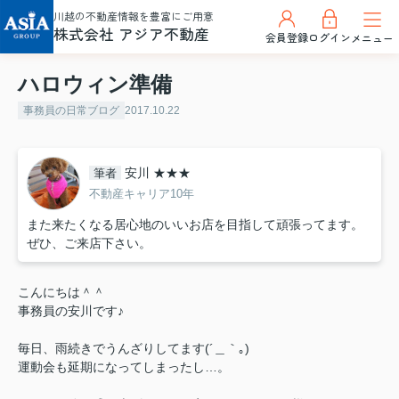
川越の不動産情報を豊富にご用意
株式会社 アジア不動産
会員登録
ログイン
メニュー
ハロウィン準備
事務員の日常ブログ
2017.10.22
安川 ★★★
筆者
不動産キャリア10年
また来たくなる居心地のいいお店を目指して頑張ってます。
ぜひ、ご来店下さい。
こんにちは＾＾
事務員の安川です♪
毎日、雨続きでうんざりしてます(´＿｀｡)
運動会も延期になってしまったし…。