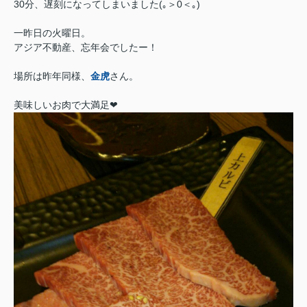
30分、遅刻になってしまいました(｡＞0＜｡)
一昨日の火曜日。
アジア不動産、忘年会でしたー！
場所は昨年同様、
金虎
さん。
美味しいお肉で大満足❤