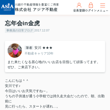
川越の不動産情報を豊富にご用意
株式会社 アジア不動産
会員登録
ログイン
メニュー
忘年会in金虎
事務員の日常ブログ
2017.12.07
安川 ★★★
筆者
不動産キャリア10年
また来たくなる居心地のいいお店を目指して頑張ってます。
ぜひ、ご来店下さい。
こんにちは＾＾
安川です♪
今日はいいお天気ですね～。
うちの子供達が通う小学校では持久走大会だったので、朝、出勤
前に
見に行ったら、スタートが遅れ…。