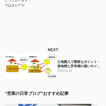
とうございます！
ではまた(^^)/
NEXT
土地購入で重要なポイント・
借地権と所有権の違いやメリ
ットとは
2018.01.30
”営業の日常ブログ”おすすめ記事