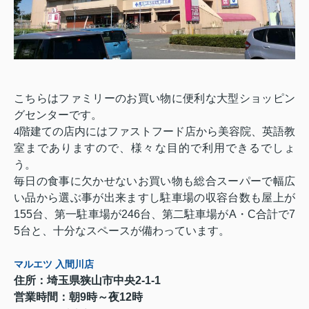
こちらはファミリーのお買い物に便利な大型ショッピン
グセンターです。
4
階建ての店内にはファストフード店から美容院、英語教
室までありますので、様々な目的で利用できるでしょ
う。
毎日の食事に欠かせないお買い物も総合スーパーで幅広
い品から選ぶ事が出来ますし駐車場の収容台数も屋上が
155
台、第一駐車場が
246
台、第二駐車場が
A
・
C
合計で
7
5
台と、十分なスペースが備わっています。
マルエツ 入間川店
住所：埼玉県狭山市中央
2-1-1
営業時間：朝
9
時～夜
12
時