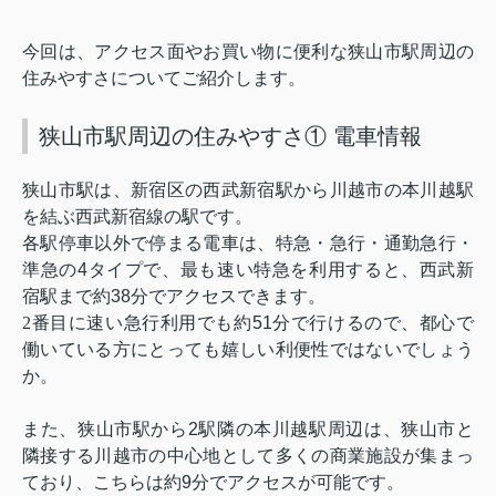
今回は、アクセス面やお買い物に便利な狭山市駅周辺の
住みやすさについてご紹介します。
狭山市駅周辺の住みやすさ① 電車情報
狭山市駅は、新宿区の西武新宿駅から川越市の本川越駅
を結ぶ西武新宿線の駅です。
各駅停車以外で停まる電車は、特急・急行・通勤急行・
準急の
4
タイプで、最も速い特急を利用すると、西武新
宿駅まで約
38
分でアクセスできます。
2
番目に速い急行利用でも約
51
分で行けるので、都心で
働いている方にとっても嬉しい利便性ではないでしょう
か。
また、狭山市駅から
2
駅隣の本川越駅周辺は、狭山市と
隣接する川越市の中心地として多くの商業施設が集まっ
ており、こちらは約
9
分でアクセスが可能です。