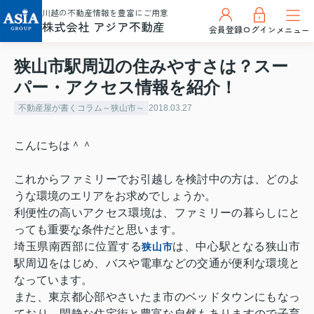
川越の不動産情報を豊富にご用意
株式会社 アジア不動産
会員登録
ログイン
メニュー
狭山市駅周辺の住みやすさは？スー
パー・アクセス情報を紹介！
不動産屋が書くコラム～狭山市～
2018.03.27
こんにちは＾＾
これからファミリーでお引越しを検討中の方は、どのよ
うな環境のエリアをお求めでしょうか。
利便性の高いアクセス環境は、ファミリーの暮らしにと
っても重要な条件だと思います。
埼玉県南西部に位置する
は、中心駅となる狭山市
狭山市
駅周辺をはじめ、バスや電車などの交通が便利な環境と
なっています。
また、東京都心部やさいたま市のベッドタウンにもなっ
ており、閑静な住宅街と豊富な自然もありますので子育