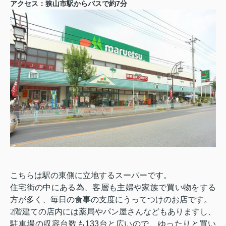
7
アクセス：狭山市駅からバスで約
分
こちらは駅の東側に立地するスーパーです。
住宅街の中にある為、客層も主婦や家族で買い物をする
方が多く、毎日の食事の支度にうってつけのお店です。
2
階建ての店内には薬局やパン屋さんなどもありますし、
駐車場の収容台数も
133
台と広いので、ゆったりと買い