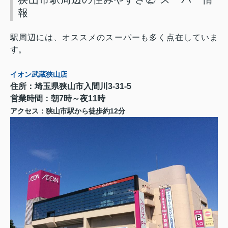
報
駅周辺には、オススメのスーパーも多く点在していま
す。
イオン武蔵狭山店
住所：埼玉県狭山市入間川
3-31-5
営業時間：朝
7
時～夜
11
時
12
アクセス：狭山市駅から徒歩約
分