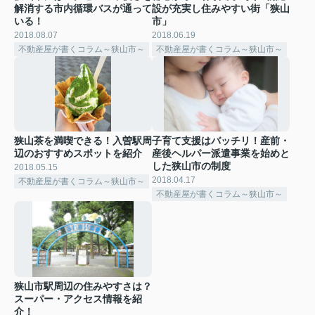
解消する市内循環バスが通って
設が充実し住みやすい街「狭山
いる！
市」
2018.08.07
2018.06.19
不動産屋が書くコラム～狭山市～
不動産屋が書くコラム～狭山市～
狭山茶を満喫できる！入曽駅周
子育て支援はバッチリ！産前・
辺のおすすめスポットを紹介
産後ヘルパー派遣事業を始めと
した狭山市の制度
2018.05.15
2018.04.17
不動産屋が書くコラム～狭山市～
不動産屋が書くコラム～狭山市～
狭山市駅周辺の住みやすさは？
スーパー・アクセス情報を紹
介！