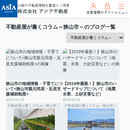
川越の不動産情報を豊富にご用意
株式会社 アジア不動産
会員登録
ログイン
メニュー
不動産屋が書くコラム～狭山市～のブログ一覧
狭山市の地域情報・子育てにつ
【2019年最新！】狭山市のハ
いて<狭山市親元同居・近居支
ザードマップについて（地震、
援補助制度>
水害、土砂災害など）
2021.01.19
2019.03.01
不動産屋が書くコラム～狭山市～
不動産屋が書くコラム～狭山市～