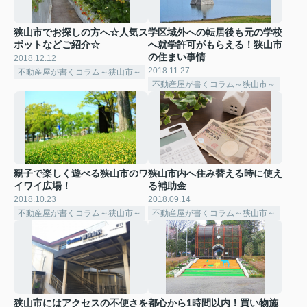
狭山市でお探しの方へ☆人気ス
学区域外への転居後も元の学校
ポットなどご紹介☆
へ就学許可がもらえる！狭山市
の住まい事情
2018.12.12
2018.11.27
不動産屋が書くコラム～狭山市～
不動産屋が書くコラム～狭山市～
親子で楽しく遊べる狭山市のワ
狭山市内へ住み替える時に使え
イワイ広場！
る補助金
2018.10.23
2018.09.14
不動産屋が書くコラム～狭山市～
不動産屋が書くコラム～狭山市～
狭山市にはアクセスの不便さを
都心から1時間以内！買い物施