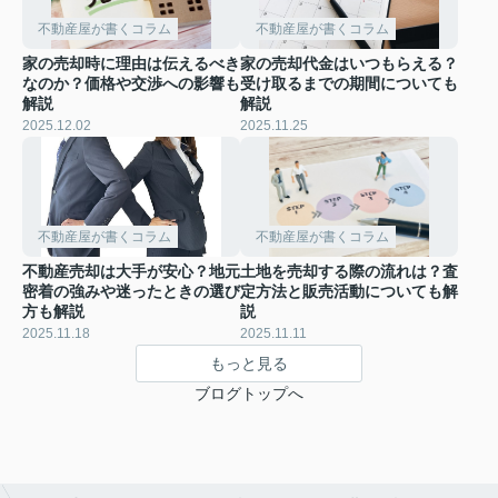
不動産屋が書くコラム
不動産屋が書くコラム
家の売却時に理由は伝えるべき
家の売却代金はいつもらえる？
なのか？価格や交渉への影響も
受け取るまでの期間についても
解説
解説
2025.12.02
2025.11.25
不動産屋が書くコラム
不動産屋が書くコラム
不動産売却は大手が安心？地元
土地を売却する際の流れは？査
密着の強みや迷ったときの選び
定方法と販売活動についても解
方も解説
説
2025.11.18
2025.11.11
もっと見る
ブログトップへ