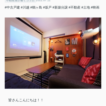
不動産屋が書くコラム
2022.07.12
#中古戸建
#川越
#鶴ヶ島
#坂戸
#新築分譲
#不動産
#土地
#映画
皆さんこんにちは！！