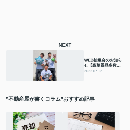
NEXT
WEB抽選会のお知ら
せ【豪華景品多数、
ぜったい見てね！】
2022.07.12
”不動産屋が書くコラム”おすすめ記事