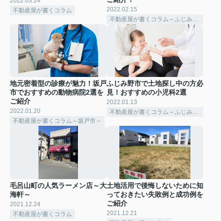
2022.03.24
2022.02.15
不動産屋が書くコラム
不動産屋が書くコラム～ふじみ野市～
地元密着型の診療が魅力！坂戸
ふじみ野市で土地探し中の方必
市でおすすめの動物病院2選を
見！おすすめの小児科2選
ご紹介
2022.01.13
2022.01.20
不動産屋が書くコラム～ふじみ野市～
不動産屋が書くコラム～坂戸市～
毛呂山町の人気ラーメン店～大
土地活用で後悔しないために知
海軒～
っておきたい失敗例と成功例を
ご紹介
2021.12.24
2021.12.21
不動産屋が書くコラム