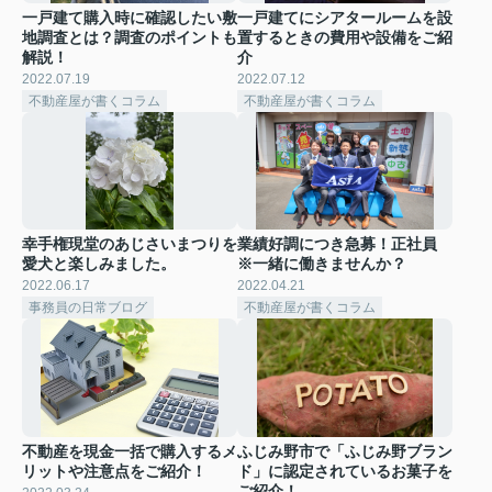
一戸建て購入時に確認したい敷
一戸建てにシアタールームを設
地調査とは？調査のポイントも
置するときの費用や設備をご紹
解説！
介
2022.07.19
2022.07.12
不動産屋が書くコラム
不動産屋が書くコラム
幸手権現堂のあじさいまつりを
業績好調につき急募！正社員
愛犬と楽しみました。
※一緒に働きませんか？
2022.06.17
2022.04.21
事務員の日常ブログ
不動産屋が書くコラム
不動産を現金一括で購入するメ
ふじみ野市で「ふじみ野ブラン
リットや注意点をご紹介！
ド」に認定されているお菓子を
ご紹介！