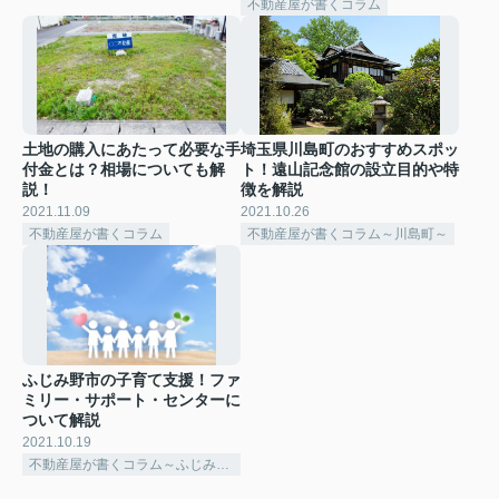
不動産屋が書くコラム
土地の購入にあたって必要な手
埼玉県川島町のおすすめスポッ
付金とは？相場についても解
ト！遠山記念館の設立目的や特
説！
徴を解説
2021.11.09
2021.10.26
不動産屋が書くコラム
不動産屋が書くコラム～川島町～
ふじみ野市の子育て支援！ファ
ミリー・サポート・センターに
ついて解説
2021.10.19
不動産屋が書くコラム～ふじみ野市～