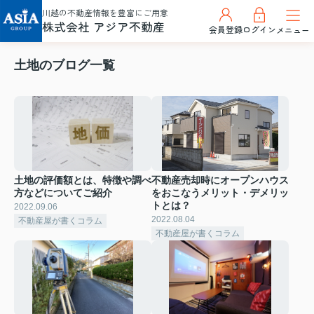
川越の不動産情報を豊富にご用意
株式会社 アジア不動産
会員登録
ログイン
メニュー
土地のブログ一覧
土地の評価額とは、特徴や調べ
不動産売却時にオープンハウス
方などについてご紹介
をおこなうメリット・デメリッ
トとは？
2022.09.06
2022.08.04
不動産屋が書くコラム
不動産屋が書くコラム