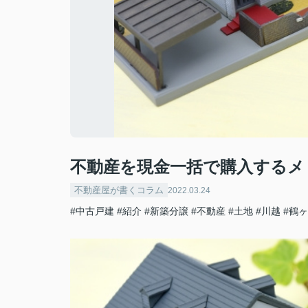
不動産を現金一括で購入するメ
不動産屋が書くコラム
2022.03.24
#中古戸建
#紹介
#新築分譲
#不動産
#土地
#川越
#鶴