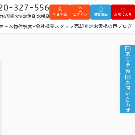
20-327-556
会員登録
ログイン
閲覧履歴
お気に入り
外対応可能です
定休日 水曜日
ホーム
会社概要
スタッフ
売却査定
お客様の声
ブログ
物件検索
来店予約
お問い合わせ