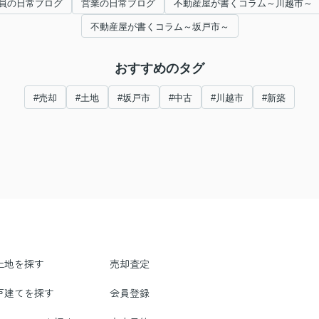
員の日常ブログ
営業の日常ブログ
不動産屋が書くコラム～川越市～
不動産屋が書くコラム～坂戸市～
おすすめのタグ
#売却
#土地
#坂戸市
#中古
#川越市
#新築
土地を探す
売却査定
戸建てを探す
会員登録