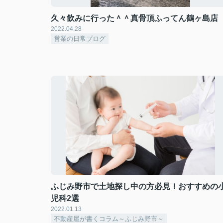
久々飲みに行った＾＾真骨頂ふってん鶴ヶ島店
2022.04.28
営業の日常ブログ
ふじみ野市で土地探し中の方必見！おすすめの
児科2選
2022.01.13
不動産屋が書くコラム～ふじみ野市～