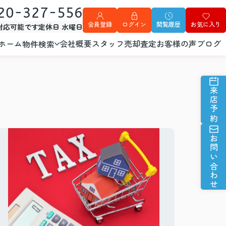
20-327-556
会員登録
ログイン
閲覧履歴
お気に入り
外対応可能です
定休日 水曜日
ホーム
会社概要
スタッフ
売却査定
お客様の声
ブログ
物件検索
来店予約
お問い合わせ