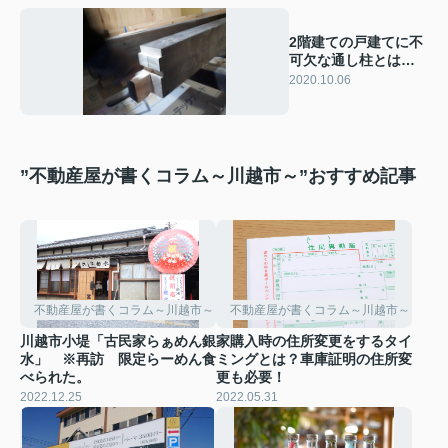
2階建ての戸建てに不
可欠な通し柱とは？
役割を解説
2020.10.06
”不動産屋が書くコラム～川越市～”おすすめ記事
不動産屋が書くコラム～川越市～
不動産屋が書くコラム～川越市～
川越市小堤「古民家らぁめん銀
家購入時の住所変更をするタイ
水」 ※再訪 限定らーめん食
ミングとは？車庫証明の住所変
べられた。
更も必要！
2022.12.25
2022.05.31