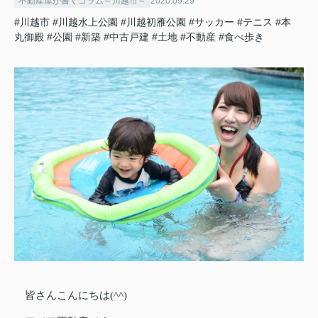
不動産屋が書くコラム～川越市～
2020.09.29
#川越市
#川越水上公園
#川越初雁公園
#サッカー
#テニス
#本
丸御殿
#公園
#新築
#中古戸建
#土地
#不動産
#食べ歩き
皆さんこんにちは(^^)