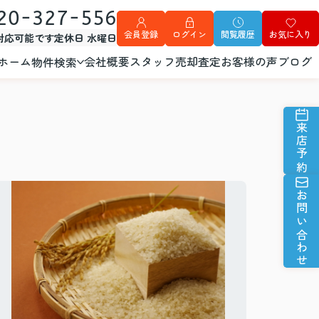
20-327-556
会員登録
ログイン
閲覧履歴
お気に入り
外対応可能です
定休日 水曜日
ホーム
会社概要
スタッフ
売却査定
お客様の声
ブログ
物件検索
来店予約
お問い合わせ