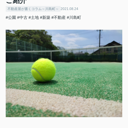
ご紹介
不動産屋が書くコラム～川島町～
2021.08.24
#公園
#中古
#土地
#新築
#不動産
#川島町