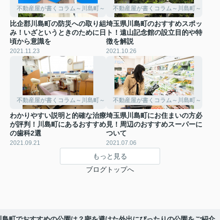
不動産屋が書くコラム～川島町～
不動産屋が書くコラム～川島町～
比企郡川島町の防災への取り組
埼玉県川島町のおすすめスポッ
み！いざというときのために日
ト！遠山記念館の設立目的や特
頃から意識を
徴を解説
2021.11.23
2021.10.26
不動産屋が書くコラム～川島町～
不動産屋が書くコラム～川島町～
わかりやすい説明と的確な治療
埼玉県川島町にお住まいの方必
が評判！川島町にあるおすすめ
見！周辺のおすすめスーパーに
の歯科2選
ついて
2021.09.21
2021.07.06
もっと見る
ブログトップへ
川島町でおすすめの公園は？密を避けた外出にぴったりの公園をご紹介