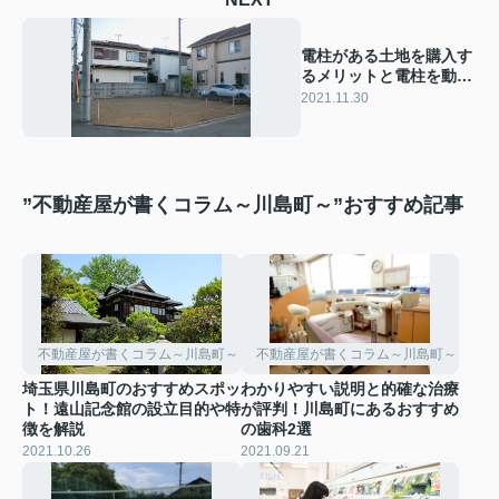
電柱がある土地を購入す
るメリットと電柱を動か
せるケースとは
2021.11.30
”不動産屋が書くコラム～川島町～”おすすめ記事
不動産屋が書くコラム～川島町～
不動産屋が書くコラム～川島町～
埼玉県川島町のおすすめスポッ
わかりやすい説明と的確な治療
ト！遠山記念館の設立目的や特
が評判！川島町にあるおすすめ
徴を解説
の歯科2選
2021.10.26
2021.09.21