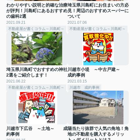
わかりやすい説明と的確な治療
埼玉県川島町にお住まいの方必
が評判！川島町にあるおすすめ
見！周辺のおすすめスーパーに
の歯科2選
ついて
2021.09.21
2021.07.06
不動産屋が書くコラム～川島町～
不動産屋が書くコラム～川島町～
埼玉県川島町でおすすめの神社
川越市小堤 ～中古戸建～
2選をご紹介します！
成約事例
2021.06.22
2021.03.15
不動産屋が書くコラム～川島町～
川越市 成約事例
川越市下広谷 ～土地～ 成
陽当たり抜群で人気の角地！角
約事例
地の不動産を購入するメリッ
ト・デメリットとは？