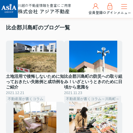
川越の不動産情報を豊富にご用意
株式会社 アジア不動産
会員登録
ログイン
メニュー
比企郡川島町のブログ一覧
土地活用で後悔しないために知
比企郡川島町の防災への取り組
っておきたい失敗例と成功例を
み！いざというときのために日
ご紹介
頃から意識を
2021.12.21
2021.11.23
不動産屋が書くコラム
不動産屋が書くコラム～川島町～