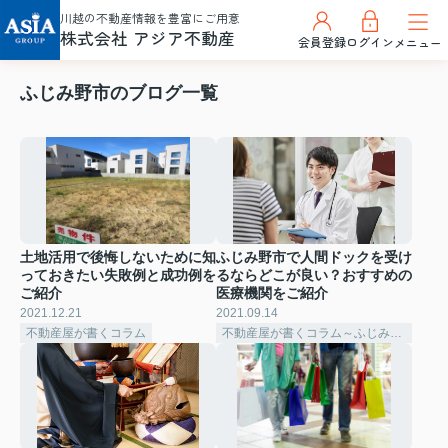
川越の不動産情報を豊富にご用意
株式会社 アジア不動産
会員登録
ログイン
メニュー
ふじみ野市のブログ一覧
土地活用で後悔しないために知
ふじみ野市で人間ドックを受け
っておきたい失敗例と成功例を
るならどこが良い？おすすめの
ご紹介
医療機関をご紹介
2021.12.21
2021.09.14
不動産屋が書くコラム
不動産屋が書くコラム～ふじみ野市～