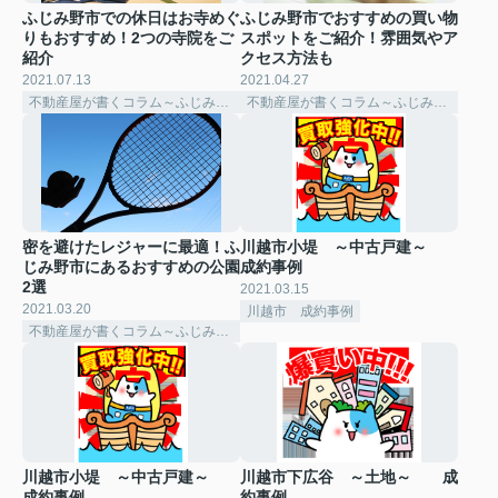
ふじみ野市での休日はお寺めぐ
ふじみ野市でおすすめの買い物
りもおすすめ！2つの寺院をご
スポットをご紹介！雰囲気やア
紹介
クセス方法も
2021.07.13
2021.04.27
不動産屋が書くコラム～ふじみ野市～
不動産屋が書くコラム～ふじみ野市～
密を避けたレジャーに最適！ふ
川越市小堤 ～中古戸建～
じみ野市にあるおすすめの公園
成約事例
2選
2021.03.15
2021.03.20
川越市 成約事例
不動産屋が書くコラム～ふじみ野市～
川越市小堤 ～中古戸建～
川越市下広谷 ～土地～ 成
成約事例
約事例