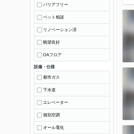
バリアフリー
ペット相談
リノベーション済
眺望良好
OAフロア
設備・仕様
都市ガス
下水道
エレベーター
個別空調
オール電化