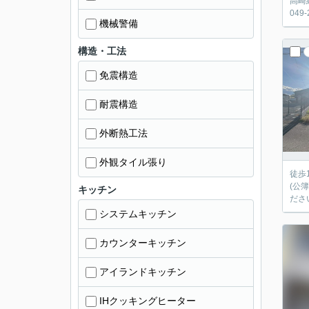
高崎
04
機械警備
構造・工法
免震構造
耐震構造
外断熱工法
外観タイル張り
徒歩
(公簿
キッチン
ださ
システムキッチン
カウンターキッチン
アイランドキッチン
IHクッキングヒーター