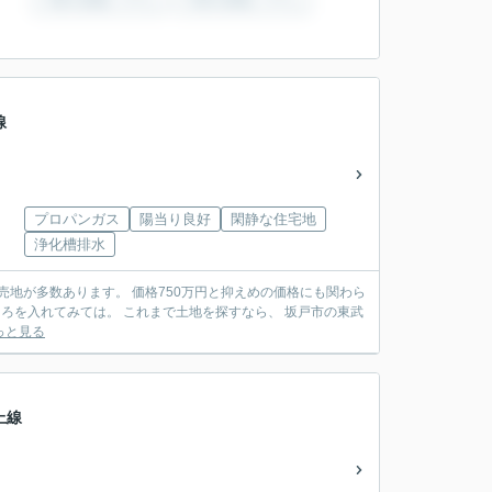
線
プロパンガス
陽当り良好
閑静な住宅地
浄化槽排水
売地が多数あります。 価格750万円と抑えめの価格にも関わら
ころを入れてみては。 これまで土地を探すなら、 坂戸市の東武
っと見る
上線