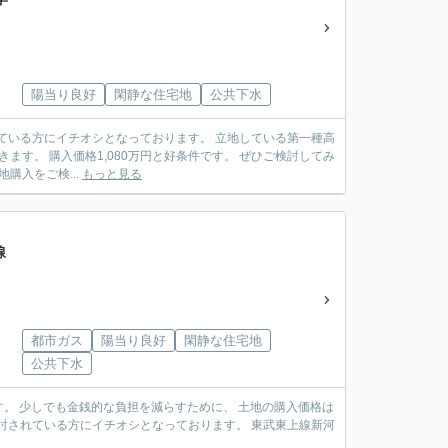
陽当り良好
閑静な住宅地
公共下水
されている方にイチオシとなっております。 立地している第一種高
ます。 購入価格1,080万円と好条件です。 ぜひご検討してみ
購入をご検...
もっと見る
線
都市ガス
陽当り良好
閑静な住宅地
公共下水
す。 少しでも金銭的な負担を減らすために、 土地の購入価格は
を検討されている方にイチオシとなっております。 東武東上線新河