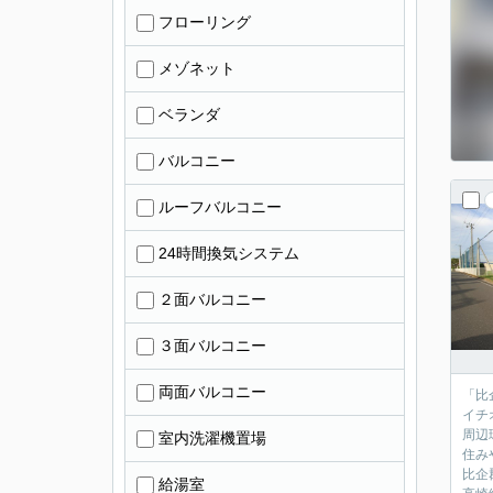
フローリング
メゾネット
ベランダ
バルコニー
ルーフバルコニー
24時間換気システム
２面バルコニー
３面バルコニー
両面バルコニー
「比
イチ
周辺
室内洗濯機置場
住み
比企
給湯室