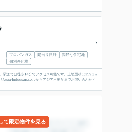
線
プロパンガス
陽当り良好
閑静な住宅地
個別浄化槽
駅までは徒歩14分でアクセス可能です。土地面積は359.2㎡
sia-fudousan.co.jpからアジア不動産までお問い合わせく
して限定物件を見る