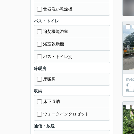
食器洗い乾燥機
バス・トイレ
追焚機能浴室
浴室乾燥機
バス・トイレ別
冷暖房
床暖房
徒歩
ず、
東上線
収納
床下収納
ウォークインクロゼット
通信・放送