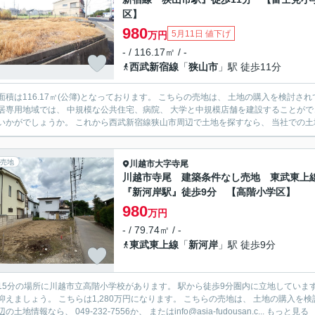
区】
980
5月11日 値下げ
万円
- / 116.17㎡ / -
西武新宿線
「
狭山市
」駅 徒歩11分
面積は116.17㎡(公簿)となっております。 こちらの売地は、 土地の購入を検討
居専用地域では、 中規模な公共住宅、病院、 大学と中規模店舗を建設することができ
いかがでしょうか。 これから西武新宿線狭山市周辺で土地を探すなら、 当社での土地
売地
川越市
大字寺尾
川越市寺尾 建築条件なし売地 東武東上
『新河岸駅』徒歩9分 【高階小学区】
980
万円
- / 79.74㎡ / -
東武東上線
「
新河岸
」駅 徒歩9分
15分の場所に川越市立高階小学校があります。 駅から徒歩9分圏内に立地していま
抑えましょう。 こちらは1,280万円になります。 こちらの売地は、 土地の購入
の土地情報なら、 049-232-7556か、 またはinfo@asia-fudousan.c...
もっと見る