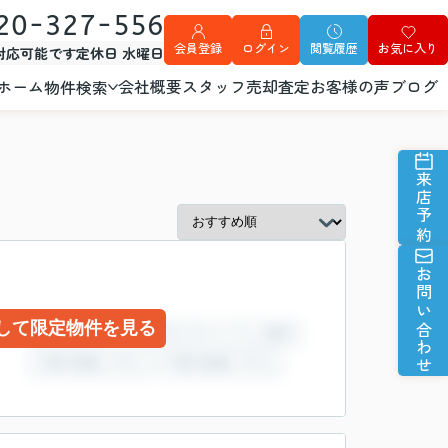
20-327-556
会員登録
ログイン
閲覧履歴
お気に入り
外対応可能です
定休日 水曜日
ホーム
会社概要
スタッフ
売却査定
お客様の声
ブログ
物件検索
来店予約
お問い合わせ
して限定物件を見る