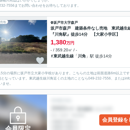
線桶川周辺はいかがでしょうか。
9-232-7556までお問い合わせをお待ちしております。
売地
坂戸市
大字森戸
坂戸市森戸 建築条件なし売地 東武越生
『川角駅』徒歩14分 【大家小学区】
1,380
万円
- / 359.20㎡ / -
東武越生線
「
川角
」駅 徒歩14分
15分の場所に坂戸市立大家小学校があります。こちらの土地は前面道路6m以上です。
)となっています。東武越生線川角近くの土地のことなら049-232-7556、またはinfo@a
いませ。
会員登録を
会員限定