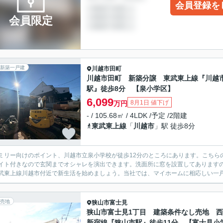
会員登録を
会員限定
新築一戸建
川越市
田町
川越市田町 新築分譲 東武東上線『川越
駅』徒歩8分 【泉小学区】
6,099
8月1日 値下げ
万円
- / 105.68㎡ / 4LDK /予定 /2階建
東武東上線
「
川越市
」駅 徒歩8分
ミリー向けのポイント、川越市立泉小学校が徒歩12分のところにあります。こちらの
イト付きなので玄関までオシャレを演出できます。洗面所に窓を設置してあります
武東上線川越市付近で新生活を始めましょう。当社では、マイホームに相応しい一
売地
狭山市
富士見
狭山市富士見1丁目 建築条件なし売地 
新宿線『狭山市駅』徒歩11分 【富士見小