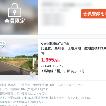
会員登録を
会員限定
売地
比企郡川島町
大字表
比企郡川島町表 工場用地 敷地面積193.6
坪
1,355
万円
- / 640.00㎡ / -
高崎線
「
桶川
」駅 徒歩87分
企郡川島町表 工場用地 敷地面積193.6坪 」のここがイチオシ。
オシの土地面積640㎡(公簿)の土地です。
環境が充実している売地はこちらです。
やすい空間の条件の1つに前面道路が6m以上あるところを入れてみては。
郡川島町での土地購入をお考えなら、