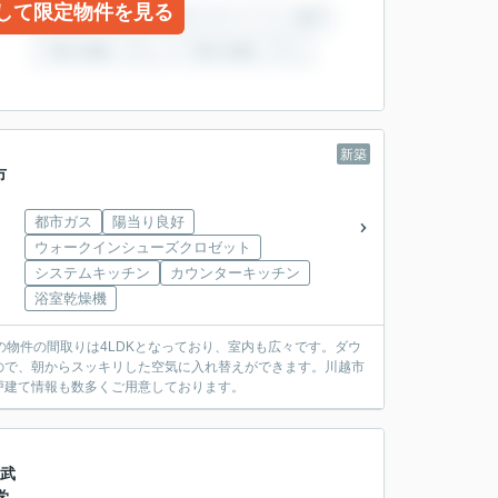
して限定物件を見る
新築
市
都市ガス
陽当り良好
ウォークインシューズクロゼット
システムキッチン
カウンターキッチン
浴室乾燥機
物件の間取りは4LDKとなっており、室内も広々です。ダウ
ので、朝からスッキリした空気に入れ替えができます。川越市
戸建て情報も数多くご用意しております。
西武
学