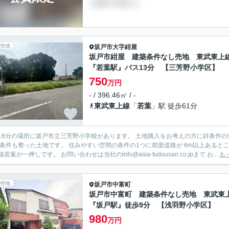
売地
坂戸市
大字紺屋
坂戸市紺屋 建築条件なし売地 東武東上
『若葉駅』バス13分 【三芳野小学区】
750
万円
- / 396.46㎡ / -
東武東上線
「
若葉
」駅 徒歩61分
16分の場所に坂戸市立三芳野小学校があります。 土地購入をお考えの方に好条件の
 条件も整った土地です。 住みやすい空間の条件の1つに前面道路が 6m以上あると
若葉が一押しです。 お問い合わせは当社のinfo@asia-fudousan.co.jpまで お...
も
売地
坂戸市
中富町
坂戸市中富町 建築条件なし売地 東武東
『坂戸駅』徒歩9分 【浅羽野小学区】
980
万円