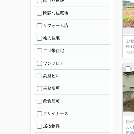
陽当り良好
閑静な住宅地
リフォーム済
輸入住宅
土地
層住
二世帯住宅
ては
ワンフロア
高層ビル
事務所可
飲食店可
デザイナーズ
徒歩
居抜物件
安く
岸周辺