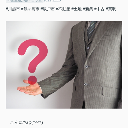
不動産屋が書くコラム
2022.11.15
#川越市
#鶴ヶ島市
#坂戸市
#不動産
#土地
#新築
#中古
#買取
こんにちは(*^^*)