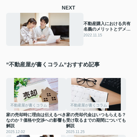
NEXT
不動産購入における共有
名義のメリットとデメリ
ットをご紹介
2022.11.15
”不動産屋が書くコラム”おすすめ記事
不動産屋が書くコラム
不動産屋が書くコラム
家の売却時に理由は伝えるべき
家の売却代金はいつもらえる？
なのか？価格や交渉への影響も
受け取るまでの期間についても
解説
解説
2025.12.02
2025.11.25