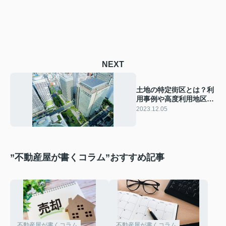
NEXT
土地の特定街区とは？利
用事例や高度利用地区と
の違いも解説！
2023.12.05
”不動産屋が書くコラム”おすすめ記事
不動産屋が書くコラム
不動産屋が書くコラム