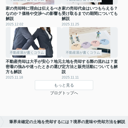
家の売却時に理由は伝えるべき
家の売却代金はいつもらえる？
なのか？価格や交渉への影響も
受け取るまでの期間についても
解説
解説
2025.12.02
2025.11.25
不動産屋が書くコラム
不動産屋が書くコラム
不動産売却は大手が安心？地元
土地を売却する際の流れは？査
密着の強みや迷ったときの選び
定方法と販売活動についても解
方も解説
説
2025.11.18
2025.11.11
もっと見る
ブログトップへ
筆界未確定の土地を売却するには？境界の意味や売却方法を解説