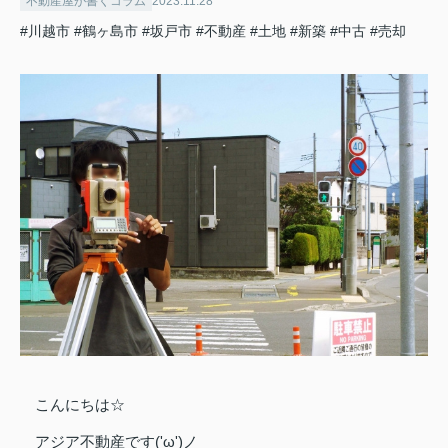
不動産屋が書くコラム
2023.11.28
#川越市
#鶴ヶ島市
#坂戸市
#不動産
#土地
#新築
#中古
#売却
こんにちは☆
アジア不動産です('ω')ノ