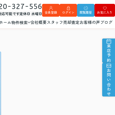
20-327-556
会員登録
ログイン
閲覧履歴
お気に入り
外対応可能です
定休日 水曜日
ホーム
会社概要
スタッフ
売却査定
お客様の声
ブログ
物件検索
来店予約
お問い合わせ