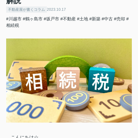
解説
不動産屋が書くコラム
2023.10.17
#川越市
#鶴ヶ島市
#坂戸市
#不動産
#土地
#新築
#中古
#売却
#
相続税
こんにちは☆