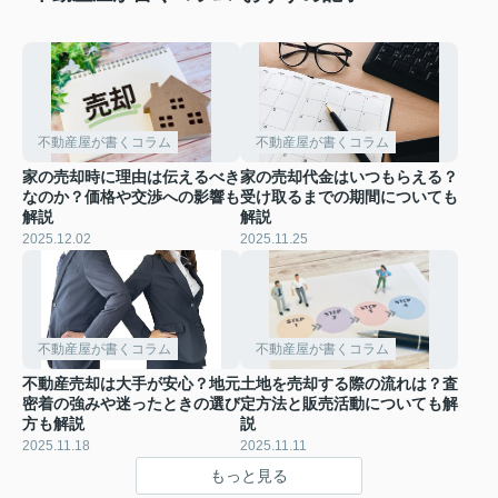
不動産屋が書くコラム
不動産屋が書くコラム
家の売却時に理由は伝えるべき
家の売却代金はいつもらえる？
なのか？価格や交渉への影響も
受け取るまでの期間についても
解説
解説
2025.12.02
2025.11.25
不動産屋が書くコラム
不動産屋が書くコラム
不動産売却は大手が安心？地元
土地を売却する際の流れは？査
密着の強みや迷ったときの選び
定方法と販売活動についても解
方も解説
説
2025.11.18
2025.11.11
もっと見る