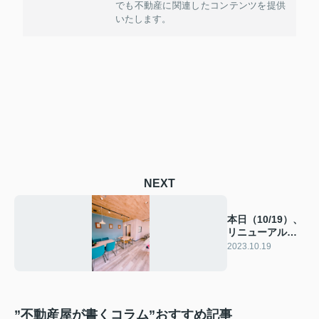
でも不動産に関連したコンテンツを提供
いたします。
NEXT
本日（10/19）、
リニューアルオ
ープン＾＾
2023.10.19
”不動産屋が書くコラム”おすすめ記事