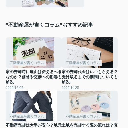
”不動産屋が書くコラム”おすすめ記事
不動産屋が書くコラム
不動産屋が書くコラム
家の売却時に理由は伝えるべき
家の売却代金はいつもらえる？
なのか？価格や交渉への影響も
受け取るまでの期間についても
解説
解説
2025.12.02
2025.11.25
不動産屋が書くコラム
不動産屋が書くコラム
不動産売却は大手が安心？地元
土地を売却する際の流れは？査