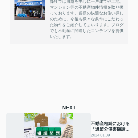
弊社では川越を中心に一戸建てや土地、
マンション等の不動産物件情報を取り扱
っております。皆様の快適なお住い探し
のために、今後も様々な条件にこだわっ
た物件をご紹介してまいります。ブログ
でも不動産に関連したコンテンツを提供
いたします。
NEXT
不動産相続における
「遺留分侵害額請
求」とは？
2024.01.09