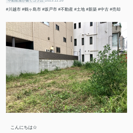
不動産屋が書くコラム
2023.12.26
#川越市
#鶴ヶ島市
#坂戸市
#不動産
#土地
#新築
#中古
#売却
こんにちは☆