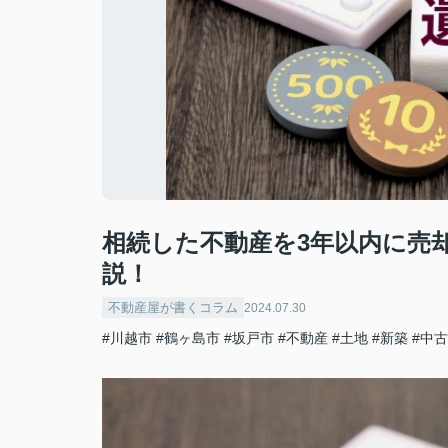
相続した不動産を3年以内に売
説！
不動産屋が書くコラム
2024.07.30
#川越市
#鶴ヶ島市
#坂戸市
#不動産
#土地
#新築
#中古