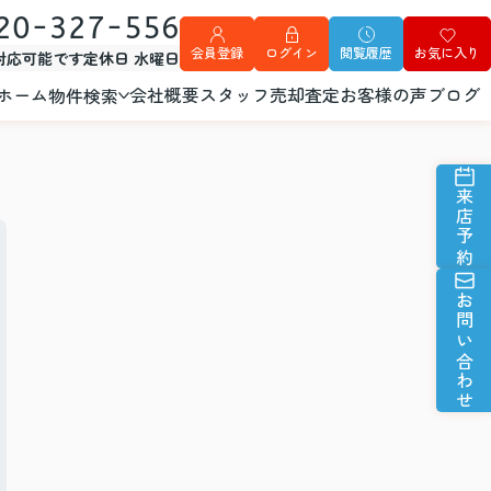
20-327-556
会員登録
ログイン
閲覧履歴
お気に入り
外対応可能です
定休日 水曜日
ホーム
会社概要
スタッフ
売却査定
お客様の声
ブログ
物件検索
来店予約
お問い合わせ