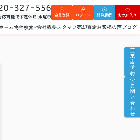
20-327-556
会員登録
ログイン
閲覧履歴
お気に入り
外対応可能です
定休日 水曜日
ホーム
会社概要
スタッフ
売却査定
お客様の声
ブログ
物件検索
来店予約
お問い合わせ