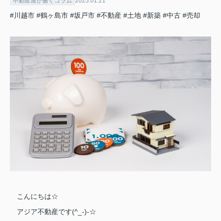
不動産屋が書くコラム
2025.01.21
#川越市
#鶴ヶ島市
#坂戸市
#不動産
#土地
#新築
#中古
#売却
こんにちは☆
アジア不動産です(^_-)-☆