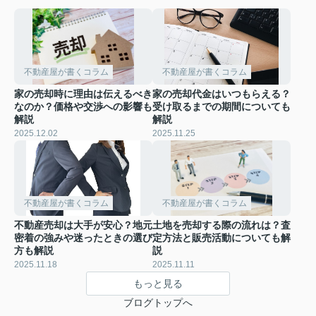
不動産屋が書くコラム
不動産屋が書くコラム
家の売却時に理由は伝えるべき
家の売却代金はいつもらえる？
なのか？価格や交渉への影響も
受け取るまでの期間についても
解説
解説
2025.12.02
2025.11.25
不動産屋が書くコラム
不動産屋が書くコラム
不動産売却は大手が安心？地元
土地を売却する際の流れは？査
密着の強みや迷ったときの選び
定方法と販売活動についても解
方も解説
説
2025.11.18
2025.11.11
もっと見る
ブログトップへ