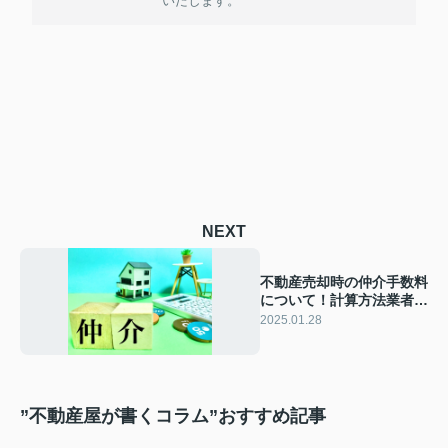
いたします。
NEXT
不動産売却時の仲介手数料
について！計算方法業者を
選ぶリスクも解説
2025.01.28
”不動産屋が書くコラム”おすすめ記事