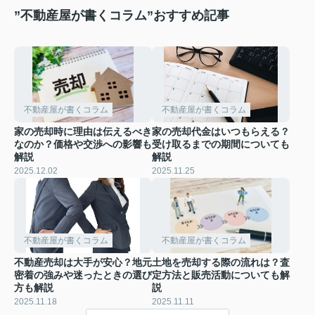
”不動産屋が書くコラム”おすすめ記事
不動産屋が書くコラム
不動産屋が書くコラム
家の売却時に理由は伝えるべき
家の売却代金はいつもらえる？
なのか？価格や交渉への影響も
受け取るまでの期間についても
解説
解説
2025.12.02
2025.11.25
不動産屋が書くコラム
不動産屋が書くコラム
不動産売却は大手が安心？地元
土地を売却する際の流れは？査
密着の強みや迷ったときの選び
定方法と販売活動についても解
方も解説
説
2025.11.18
2025.11.11