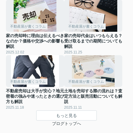
不動産屋が書くコラム
不動産屋が書くコラム
家の売却時に理由は伝えるべき
家の売却代金はいつもらえる？
なのか？価格や交渉への影響も
受け取るまでの期間についても
解説
解説
2025.12.02
2025.11.25
不動産屋が書くコラム
不動産屋が書くコラム
不動産売却は大手が安心？地元
土地を売却する際の流れは？査
密着の強みや迷ったときの選び
定方法と販売活動についても解
方も解説
説
2025.11.18
2025.11.11
もっと見る
ブログトップへ