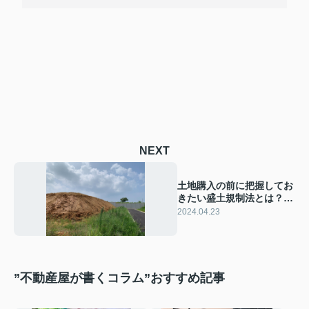
NEXT
土地購入の前に把握してお
きたい盛土規制法とは？規
制区域につても解説
2024.04.23
”不動産屋が書くコラム”おすすめ記事