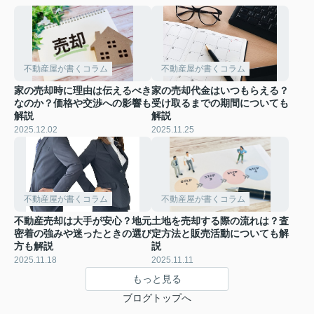
不動産屋が書くコラム
不動産屋が書くコラム
家の売却時に理由は伝えるべき
家の売却代金はいつもらえる？
なのか？価格や交渉への影響も
受け取るまでの期間についても
解説
解説
2025.12.02
2025.11.25
不動産屋が書くコラム
不動産屋が書くコラム
不動産売却は大手が安心？地元
土地を売却する際の流れは？査
密着の強みや迷ったときの選び
定方法と販売活動についても解
方も解説
説
2025.11.18
2025.11.11
もっと見る
ブログトップへ