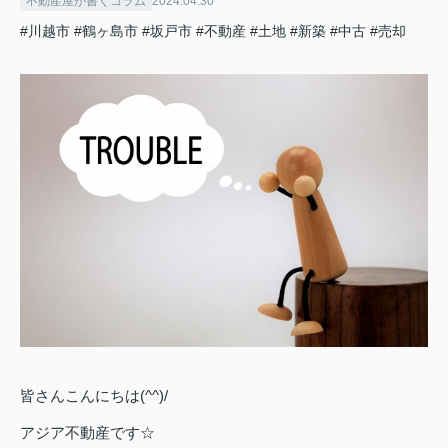
不動産屋が書くコラム
2024.04.30
#川越市
#鶴ヶ島市
#坂戸市
#不動産
#土地
#新築
#中古
#売却
皆さんこんにちは(^^)/
アジア不動産です☆