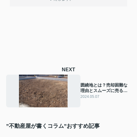
NEXT
囲繞地とは？売却困難な
理由とスムーズに売るた
めのポイントを解説
2024.05.07
”不動産屋が書くコラム”おすすめ記事