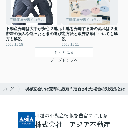
不動産屋が書くコラム
不動産屋が書くコラム
不動産売却は大手が安心？地元
土地を売却する際の流れは？査
密着の強みや迷ったときの選び
定方法と販売活動についても解
方も解説
説
2025.11.18
2025.11.11
もっと見る
ブログトップへ
ブログ
境界立会いは売却に必須？拒否された場合の対処法とは
川越の不動産情報を豊富にご用意
株式会社 アジア不動産