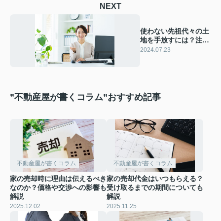
NEXT
使わない先祖代々の土
地を手放すには？注意
点をご紹介
2024.07.23
”不動産屋が書くコラム”おすすめ記事
不動産屋が書くコラム
不動産屋が書くコラム
家の売却時に理由は伝えるべき
家の売却代金はいつもらえる？
なのか？価格や交渉への影響も
受け取るまでの期間についても
解説
解説
2025.12.02
2025.11.25