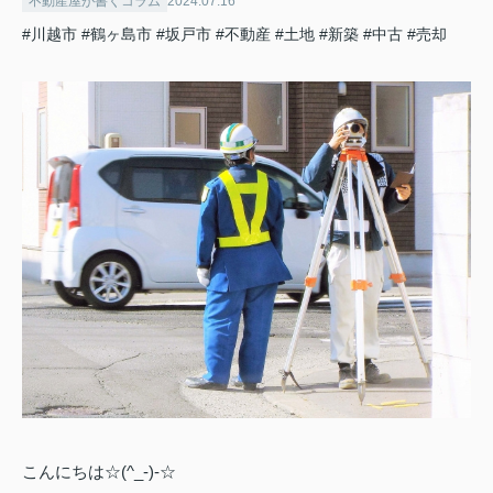
不動産屋が書くコラム
2024.07.16
#川越市
#鶴ヶ島市
#坂戸市
#不動産
#土地
#新築
#中古
#売却
こんにちは☆(^_-)-☆