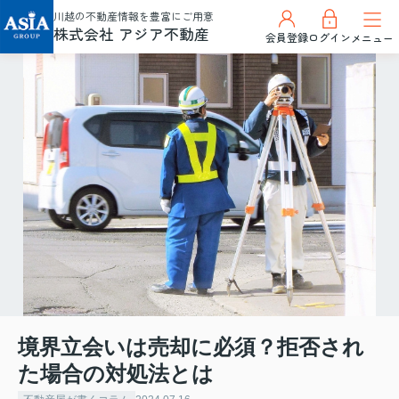
川越の不動産情報を豊富にご用意
株式会社 アジア不動産
会員登録
ログイン
メニュー
境界立会いは売却に必須？拒否され
た場合の対処法とは