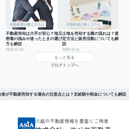
不動産屋が書くコラム
不動産屋が書くコラム
不動産売却は大手が安心？地元
土地を売却する際の流れは？査
密着の強みや迷ったときの選び
定方法と販売活動についても解
方も解説
説
2025.11.18
2025.11.11
もっと見る
ブログトップへ
給者が不動産売却する場合の注意点とは？支給額や税金についても解説
川越の不動産情報を豊富にご用意