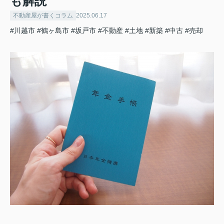
も解説
不動産屋が書くコラム
2025.06.17
#川越市
#鶴ヶ島市
#坂戸市
#不動産
#土地
#新築
#中古
#売却