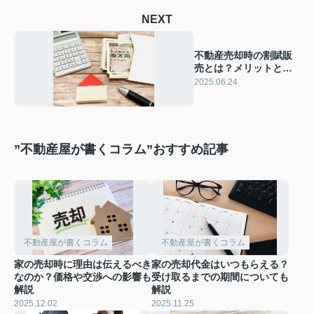
NEXT
不動産売却時の割賦販
売とは？メリットとデ
メリットも解説
2025.06.24
”不動産屋が書くコラム”おすすめ記事
不動産屋が書くコラム
不動産屋が書くコラム
家の売却時に理由は伝えるべき
家の売却代金はいつもらえる？
なのか？価格や交渉への影響も
受け取るまでの期間についても
解説
解説
2025.12.02
2025.11.25