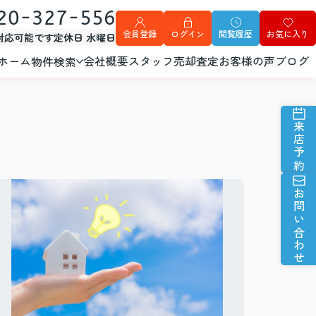
20-327-556
会員登録
ログイン
閲覧履歴
お気に入り
外対応可能です
定休日 水曜日
ホーム
会社概要
スタッフ
売却査定
お客様の声
ブログ
物件検索
来店予約
お問い合わせ